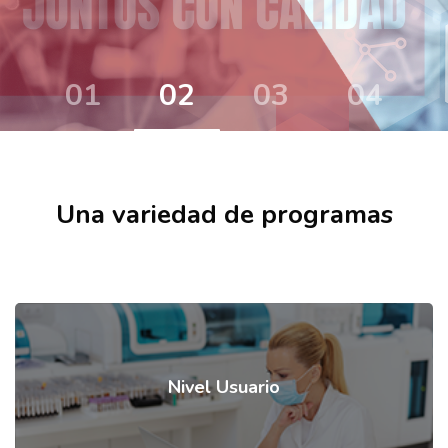
Salta al contenido principal
Salta [Cocoon] Course categories
Una variedad de programas
Nivel Usuario