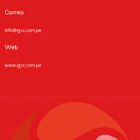
Correo
info@igcc.com.pe
Web
www.igcc.com.pe